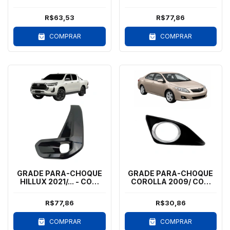
COM MILHA - LE - ARO
MILHA - LD
cromado
R$63,53
R$77,86
COMPRAR
COMPRAR
GRADE PARA-CHOQUE
GRADE PARA-CHOQUE
HILLUX 2021/... - COM
COROLLA 2009/ COM
MILHA - LE
MILHA - LD - ARO
CROMADO
R$77,86
R$30,86
COMPRAR
COMPRAR