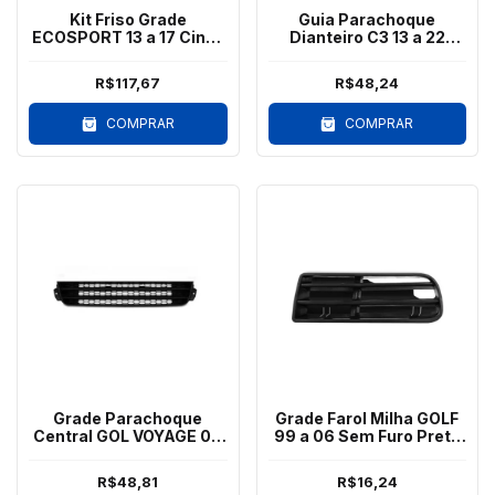
Kit Friso Grade
Guia Parachoque
ECOSPORT 13 a 17 Cinza
Dianteiro C3 13 a 22
3 Peças
Direito
R$117,67
R$48,24
COMPRAR
COMPRAR
Grade Parachoque
Grade Farol Milha GOLF
Central GOL VOYAGE 09
99 a 06 Sem Furo Preto
a 12 Friso Preto
Esq
R$48,81
R$16,24