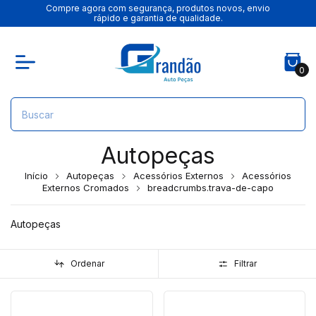
Compre agora com segurança, produtos novos, envio
rápido e garantia de qualidade.
0
Autopeças
Início
Autopeças
Acessórios Externos
Acessórios
Externos Cromados
breadcrumbs.trava-de-capo
Autopeças
Ordenar
Filtrar