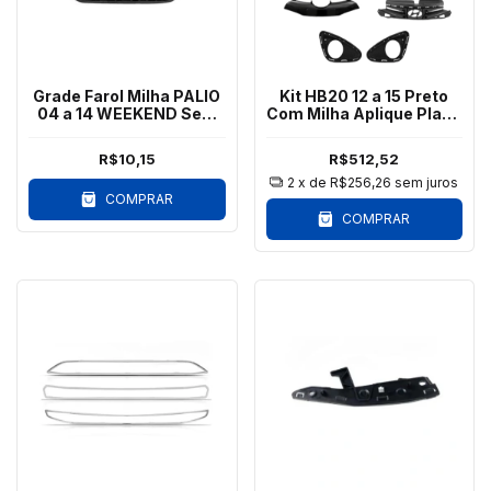
Grade Farol Milha PALIO
Kit HB20 12 a 15 Preto
04 a 14 WEEKEND Sem
Com Milha Aplique Placa
Furo Esquerdo
Branco
R$10,15
R$512,52
2
x de
R$256,26
sem juros
COMPRAR
COMPRAR