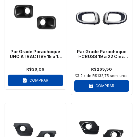
Par Grade Parachoque
Par Grade Parachoque
UNO ATRACTIVE 15 a 17
T-CROSS 19 a 22 Cinza
Com Milha
Aro Cromado
R$39,06
R$265,50
2
x de
R$132,75
sem juros
COMPRAR
COMPRAR