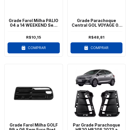
Grade Farol Milha PALIO
Grade Parachoque
04 a 14 WEEKEND Sem
Central GOL VOYAGE 09
Furo Esquerdo
a 12 Friso Preto
R$10,15
R$48,81
COMPRAR
COMPRAR
Grade Farol Milha GOLF
Par Grade Parachoque
99 a 06 Sem Furo Preto
HB20 HB20S 2023 a