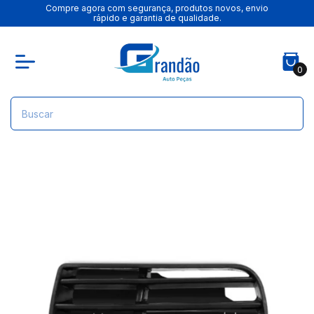
Compre agora com segurança, produtos novos, envio
rápido e garantia de qualidade.
0