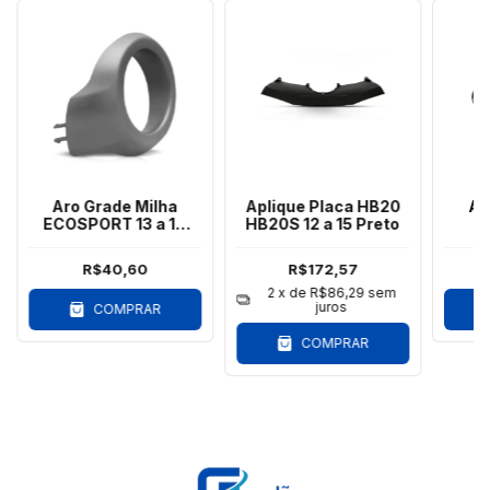
Aro Grade Milha
Aplique Placa HB20
Ar
ECOSPORT 13 a 16
HB20S 12 a 15 Preto
T
Direito Cinza
Cro
R$40,60
R$172,57
2
x de
R$86,29
sem
juros
COMPRAR
COMPRAR